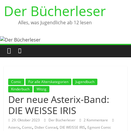
Zum
Der Bücherleser
Inhalt
springen
Alles, was Jugendliche ab 12 lesen
Comic
Für alle Alterskategorien
Jugendbuch
Kinderbuch
Witzig
Der neue Asterix-Band:
DIE WEISSE IRIS
29. Oktober 2023
Der Bücherleser
2 Kommentare
,
,
,
,
Asterix
Comic
Didier Conrad
DIE WEISSE IRIS
Egmont Comic