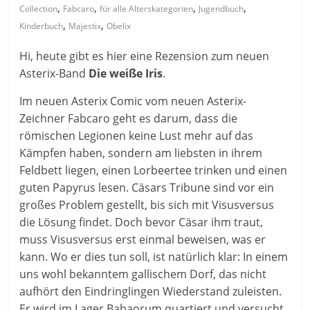
,
,
,
,
Collection
Fabcaro
für alle Alterskategorien
Jugendbuch
,
,
Kinderbuch
Majestix
Obelix
Hi, heute gibt es hier eine Rezension zum neuen
Asterix-Band
Die weiße Iris
.
Im neuen Asterix Comic vom neuen Asterix-
Zeichner Fabcaro geht es darum, dass die
römischen Legionen keine Lust mehr auf das
Kämpfen haben, sondern am liebsten in ihrem
Feldbett liegen, einen Lorbeertee trinken und einen
guten Papyrus lesen. Cäsars Tribune sind vor ein
großes Problem gestellt, bis sich mit Visusversus
die Lösung findet. Doch bevor Cäsar ihm traut,
muss Visusversus erst einmal beweisen, was er
kann. Wo er dies tun soll, ist natürlich klar: In einem
uns wohl bekanntem gallischem Dorf, das nicht
aufhört den Eindringlingen Wiederstand zuleisten.
Er wird im Lager Babaorum quartiert und versucht