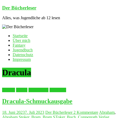
Zum
Der Bücherleser
Inhalt
springen
Alles, was Jugendliche ab 12 lesen
Startseite
Über mich
Fantasy
Jugendbuch
Datenschutz
Impressum
Dracula
Fantasy
Horror
Jugendbuch
Spannend
Dracula-Schmuckausgabe
18. Juni 2023
7. Juli 2023
Der Bücherleser
2 Kommentare
Abraham
,
Abraham Stoker
,
Bram
,
Bram SToker
,
Buch
,
Coppenrath Verlag
,