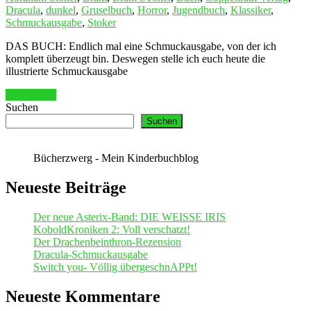
Dracula
,
dunkel
,
Gruselbuch
,
Horror
,
Jugendbuch
,
Klassiker
,
Schmuckausgabe
,
Stoker
DAS BUCH: Endlich mal eine Schmuckausgabe, von der ich
komplett überzeugt bin. Deswegen stelle ich euch heute die
illustrierte Schmuckausgabe
Weiterlesen
Suchen
Suchen
Bücherzwerg - Mein Kinderbuchblog
Neueste Beiträge
Der neue Asterix-Band: DIE WEISSE IRIS
KoboldKroniken 2: Voll verschatzt!
Der Drachenbeinthron-Rezension
Dracula-Schmuckausgabe
Switch you- Völlig übergeschnAPPt!
Neueste Kommentare