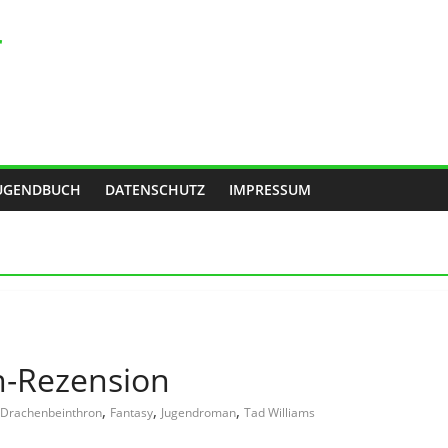
r
UGENDBUCH
DATENSCHUTZ
IMPRESSUM
n-Rezension
,
,
,
Drachenbeinthron
Fantasy
Jugendroman
Tad Williams