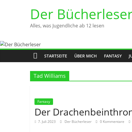
Zum
Der Bücherlese
Inhalt
springen
Alles, was Jugendliche ab 12 lesen
STARTSEITE
ÜBER MICH
FANTASY
J
Tad Williams
Fantasy
Der Drachenbeinthro
7. Juli 2023
Der Bücherleser
0 Kommentare